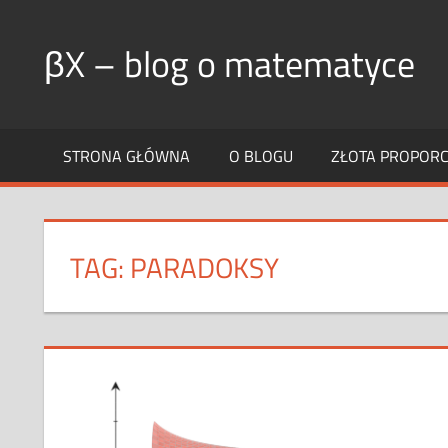
Skip
to
βX – blog o matematyce
content
STRONA GŁÓWNA
O BLOGU
ZŁOTA PROPORCJ
TAG:
PARADOKSY