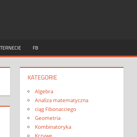
TERNECIE
FB
KATEGORIE
Algebra
Analiza matematyczna
ciąg Fibonacciego
Geometria
Kombinatoryka
Krzywe