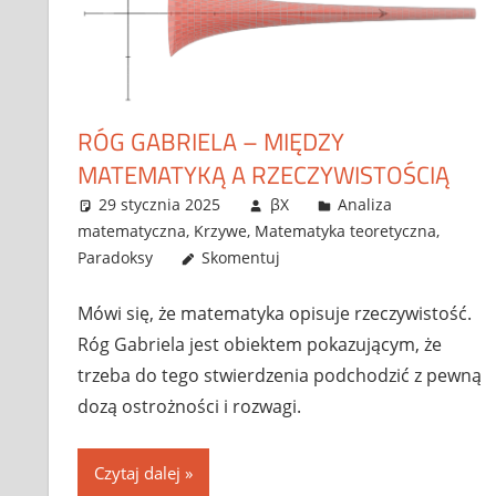
RÓG GABRIELA – MIĘDZY
MATEMATYKĄ A RZECZYWISTOŚCIĄ
29 stycznia 2025
βX
Analiza
matematyczna
,
Krzywe
,
Matematyka teoretyczna
,
Paradoksy
Skomentuj
Mówi się, że matematyka opisuje rzeczywistość.
Róg Gabriela jest obiektem pokazującym, że
trzeba do tego stwierdzenia podchodzić z pewną
dozą ostrożności i rozwagi.
Czytaj dalej