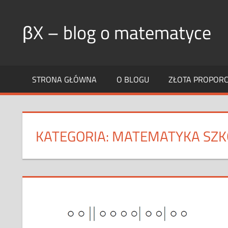
Skip
to
βX – blog o matematyce
content
STRONA GŁÓWNA
O BLOGU
ZŁOTA PROPORCJ
KATEGORIA:
MATEMATYKA SZK