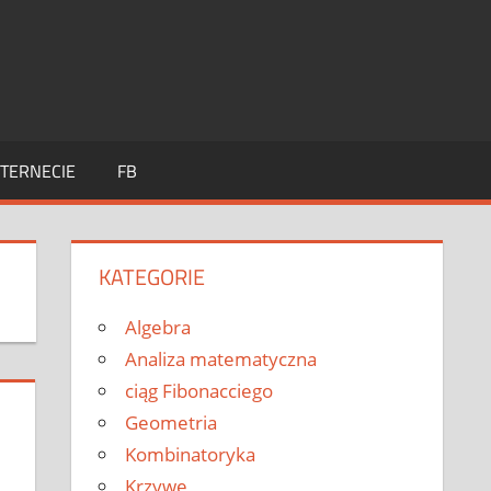
TERNECIE
FB
KATEGORIE
Algebra
Analiza matematyczna
ciąg Fibonacciego
Geometria
Kombinatoryka
Krzywe