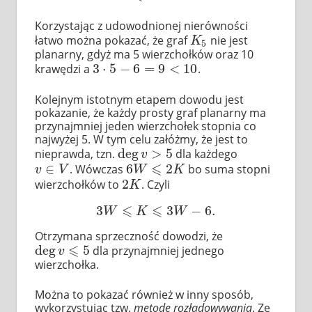
Korzystając z udowodnionej nierówności
łatwo można pokazać, że graf
nie jest
K
5
K
5
planarny, gdyż ma 5 wierzchołków oraz 10
3
⋅
5
−
6
=
9
<
10
krawędzi a
.
3
⋅
5
−
6
=
9
<
10
Kolejnym istotnym etapem dowodu jest
pokazanie, że każdy prosty graf planarny ma
przynajmniej jeden wierzchołek stopnia co
najwyżej 5. W tym celu załóżmy, że jest to
deg
>
5
nieprawda, tzn.
dla każdego
deg
v
>
5
v
⩽
∈
6
2
. Wówczas
bo suma stopni
v
∈
V
6
W
⩽
2
K
v
V
W
K
2
wierzchołków to
. Czyli
2
K
K
⩽
⩽
3
3
−
6.
3
W
⩽
K
⩽
3
W
−
6.
W
K
W
Otrzymana sprzeczność dowodzi, że
⩽
deg
5
dla przynajmniej jednego
deg
v
⩽
5
v
wierzchołka.
Można to pokazać również w inny sposób,
wykorzystując tzw.
metodę rozładowywania
. Ze