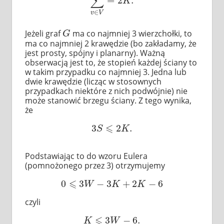
∑
=
2
.
∑
v
∈
V
=
2
K
.
K
∈
v
V
Jeżeli graf
ma co najmniej 3 wierzchołki, to
G
G
ma co najmniej 2 krawędzie (bo zakładamy, że
jest prosty, spójny i planarny). Ważną
obserwacją jest to, że stopień każdej ściany to
w takim przypadku co najmniej 3. Jedna lub
dwie krawędzie (licząc w stosownych
przypadkach niektóre z nich podwójnie) nie
może stanowić brzegu ściany. Z tego wynika,
że
⩽
3
2
.
3
S
⩽
2
K
.
S
K
Podstawiając to do wzoru Eulera
(pomnożonego przez 3) otrzymujemy
⩽
0
3
−
3
+
2
−
6
0
⩽
3
W
−
3
K
+
2
K
−
6
W
K
K
czyli
⩽
3
−
6.
K
⩽
3
W
−
6.
K
W