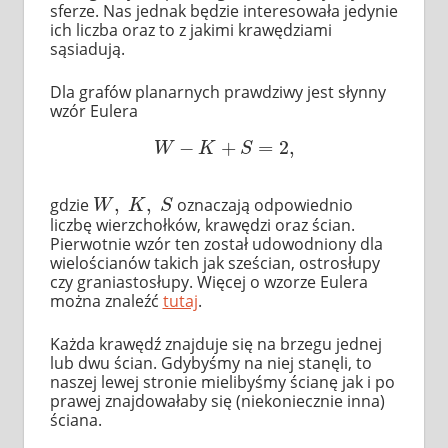
sferze. Nas jednak będzie interesowała jedynie
ich liczba oraz to z jakimi krawędziami
sąsiadują.
Dla grafów planarnych prawdziwy jest słynny
wzór Eulera
−
+
=
2
,
W
−
K
+
S
=
2
,
W
K
S
,
,
gdzie
oznaczają odpowiednio
W
,
K
,
S
W
K
S
liczbę wierzchołków, krawędzi oraz ścian.
Pierwotnie wzór ten został udowodniony dla
wielościanów takich jak sześcian, ostrosłupy
czy graniastosłupy. Więcej o wzorze Eulera
można znaleźć
tutaj
.
Każda krawędź znajduje się na brzegu jednej
lub dwu ścian. Gdybyśmy na niej stanęli, to
naszej lewej stronie mielibyśmy ścianę jak i po
prawej znajdowałaby się (niekoniecznie inna)
ściana.