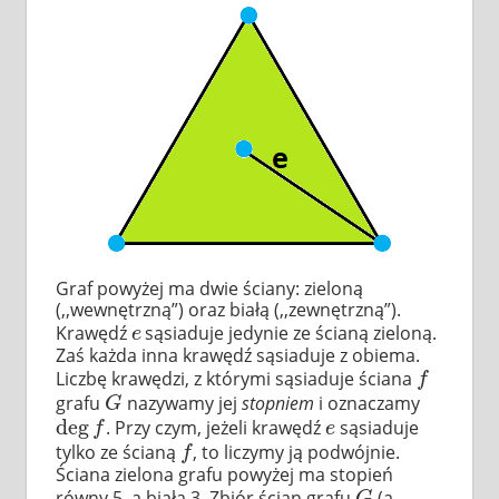
Graf powyżej ma dwie ściany: zieloną
(,,wewnętrzną”) oraz białą (,,zewnętrzną”).
Krawędź
sąsiaduje jedynie ze ścianą zieloną.
e
e
Zaś każda inna krawędź sąsiaduje z obiema.
Liczbę krawędzi, z którymi sąsiaduje ściana
f
f
grafu
nazywamy jej
stopniem
i oznaczamy
G
G
deg
. Przy czym, jeżeli krawędź
sąsiaduje
deg
f
e
f
e
tylko ze ścianą
, to liczymy ją podwójnie.
f
f
Ściana zielona grafu powyżej ma stopień
równy 5, a biała 3. Zbiór ścian grafu
(a
G
G