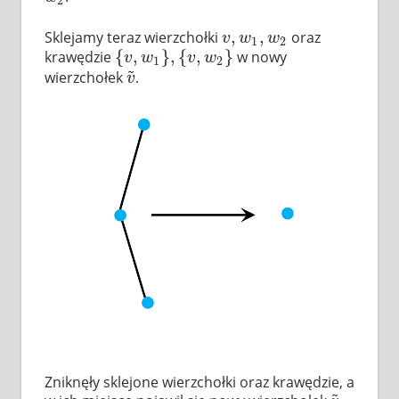
2
,
,
Sklejamy teraz wierzchołki
oraz
v
,
w
1
,
w
2
v
w
w
1
2
{
,
}
,
{
,
}
krawędzie
w nowy
{
v
,
w
1
}
,
{
v
,
w
2
}
v
w
v
w
1
2
~
wierzchołek
.
v
~
v
Zniknęły sklejone wierzchołki oraz krawędzie, a
~