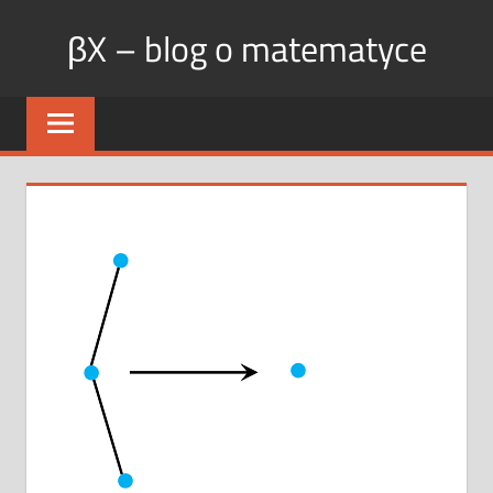
Skip
βX – blog o matematyce
to
content