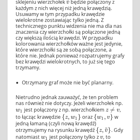
sklejeniu wierzchołek
będzie połączony z
v
~
v
każdym z nich więcej niż jedną krawędzią.
Usuwamy w tym przypadku krawędzie
wielokrotne zostawiając tylko jedną. Z
technicznego punktu widzenia nie ma dla nas
znaczenia czy wierzchołki są połączone jedną
czy większą ilością krawędzi. W przypadku
kolorowania wierzchołków ważne jest jedynie,
które wierzchołki są ze sobą połączone, a
które nie. Jednak ponieważ rozpatrujemy grafy
bez krawędzi wielokrotnych, to już się tego
trzymamy.
Otrzymany graf może nie być planarny.
Nietrudno jednak zauważyć, że ten problem
nas również nie dotyczy. Jeżeli wierzchołek np.
≠
jest połączony z np. wierzchołkiem
,
w
1
z
≠
v
w
z
v
1
{
,
}
{
,
}
to łącząc krawędzie
oraz
w
{
z
,
w
1
}
{
w
1
,
v
}
z
w
w
v
1
1
jedną łamaną (czyli nową krawędź)
~
{
,
}
otrzymujemy na rysunku krawędź
. Gdy
{
z
,
v
~
}
z
v
natomiast
jest połączony tylko z
, to
w
1
v
w
v
1