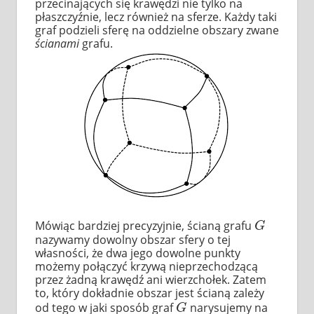
przecinających się krawędzi nie tylko na
płaszczyźnie, lecz również na sferze. Każdy taki
graf podzieli sferę na oddzielne obszary zwane
ścianami
grafu.
Mówiąc bardziej precyzyjnie, ścianą grafu
G
G
nazywamy dowolny obszar sfery o tej
własności, że dwa jego dowolne punkty
możemy połączyć krzywą nieprzechodzącą
przez żadną krawędź ani wierzchołek. Zatem
to, który dokładnie obszar jest ścianą zależy
od tego w jaki sposób graf
narysujemy na
G
G