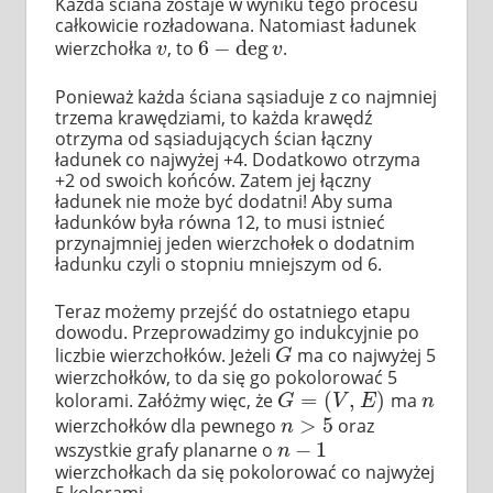
Każda ściana zostaje w wyniku tego procesu
całkowicie rozładowana. Natomiast ładunek
6
−
deg
wierzchołka
, to
.
v
6
−
deg
v
v
v
Ponieważ każda ściana sąsiaduje z co najmniej
trzema krawędziami, to każda krawędź
otrzyma od sąsiadujących ścian łączny
ładunek co najwyżej +4. Dodatkowo otrzyma
+2 od swoich końców. Zatem jej łączny
ładunek nie może być dodatni! Aby suma
ładunków była równa 12, to musi istnieć
przynajmniej jeden wierzchołek o dodatnim
ładunku czyli o stopniu mniejszym od 6.
Teraz możemy przejść do ostatniego etapu
dowodu. Przeprowadzimy go indukcyjnie po
liczbie wierzchołków. Jeżeli
ma co najwyżej 5
G
G
wierzchołków, to da się go pokolorować 5
=
(
,
)
kolorami. Załóżmy więc, że
ma
G
=
(
V
,
E
)
n
G
V
E
n
>
5
wierzchołków dla pewnego
oraz
n
>
5
n
−
1
wszystkie grafy planarne o
n
−
1
n
wierzchołkach da się pokolorować co najwyżej