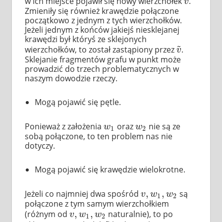
w ich miejsce pojawił się nowy wierzchołek
.
v
~
v
Zmieniły się również krawędzie połączone
początkowo z jednym z tych wierzchołków.
Jeżeli jednym z końców jakiejś niesklejanej
krawędzi był któryś ze sklejonych
~
wierzchołków, to został zastąpiony przez
.
v
~
v
Sklejanie fragmentów grafu w punkt może
prowadzić do trzech problematycznych w
naszym dowodzie rzeczy.
Mogą pojawić się pętle.
Ponieważ z założenia
oraz
nie są ze
w
1
w
2
w
w
1
2
sobą połączone, to ten problem nas nie
dotyczy.
Mogą pojawić się krawędzie wielokrotne.
,
,
Jeżeli co najmniej dwa spośród
są
v
,
w
1
,
w
2
v
w
w
1
2
połączone z tym samym wierzchołkiem
,
,
(różnym od
naturalnie), to po
v
,
w
1
,
w
2
v
w
w
1
2
~