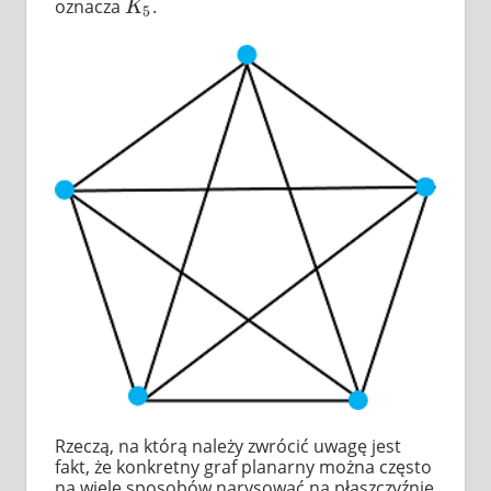
oznacza
.
K
5
K
5
Rzeczą, na którą należy zwrócić uwagę jest
fakt, że konkretny graf planarny można często
na wiele sposobów narysować na płaszczyźnie