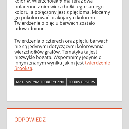
kolor
. Wierzchołek
ma teraz dwa
k
v
k
v
połączone z nim wierzchołki tego samego
koloru, a połączony jest z pięcioma. Możemy
go pokolorować brakującym kolorem.
Twierdzenie o pięciu barwach zostało
udowodnione.
Twierdzenia o czterech oraz pięciu barwach
nie są jedynymi dotyczącymi kolorowania
wierzchołków grafów. Tematyka ta jest
niezwykle bogata. Wspomnimy jedynie o
innym znanym wyniku jakim jest
twierdzenie
Brooksa
.
MATEMATYKA TEORETYCZNA
TEORIA GRAFÓW
ODPOWIEDZ