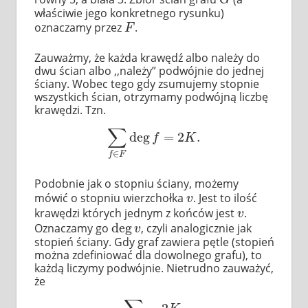
właściwie jego konkretnego rysunku)
oznaczamy przez
.
F
F
Zauważmy, że każda krawędź albo należy do
dwu ścian albo ,,należy” podwójnie do jednej
ściany. Wobec tego gdy zsumujemy stopnie
wszystkich ścian, otrzymamy podwójną liczbę
krawędzi. Tzn.
∑
deg
=
2
.
∑
f
∈
F
deg
f
=
2
K
.
f
K
∈
f
F
Podobnie jak o stopniu ściany, możemy
mówić o stopniu wierzchołka
. Jest to ilość
v
v
krawędzi których jednym z końców jest
.
v
v
deg
Oznaczamy go
, czyli analogicznie jak
deg
v
v
stopień ściany. Gdy graf zawiera pętle (stopień
można zdefiniować dla dowolnego grafu), to
każdą liczymy podwójnie. Nietrudno zauważyć,
że