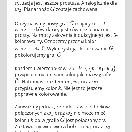
sytuacja jest jeszcze prostsza. Analogicznie dla
. Planarność
zostaje zachowana.
w
2
G
w
G
2
~
−
2
Otrzymaliśmy nowy graf
mający
G
~
n
−
2
G
n
wierzchołków i który jest również planarny i
prosty. Na mocy założenia indukcyjnego jest 5-
kolorowalny. Oznaczmy przez
kolor
k
k
~
~
wierzchołka
. Wykorzystując kolorowanie
,
v
~
G
~
v
G
pokolorujemy graf
.
G
G
∈
∖
{
,
,
}
Każdemu wierzchołkowi
z
∈
V
∖
{
v
,
w
1
,
w
2
}
z
V
v
w
w
1
2
przypisujemy ten sam kolor jaki ma w grafie
~
,
. Natomiast każdemu
oraz
G
~
v
,
w
1
w
2
G
v
w
w
1
2
przypisujemy kolor
. Nie jest to jeszcze
k
k
poprawne kolorowanie.
Zauważmy jednak, że żaden z wierzchołków
połączonych z
oraz
nie może mieć
w
1
w
2
w
w
1
2
~
~
koloru
bo w grafie
jest połączony z
.
k
G
~
v
~
k
G
v
Zostawiamy więc wierzchołkom
oraz
w
1
w
2
w
w
1
2