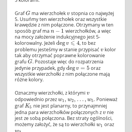
5 kolorami.
Graf
ma wierzchołek
stopnia co najwyżej
G
v
G
v
5. Usuńmy ten wierzchołek oraz wszystkie
krawędzie z nim połączone. Otrzymany w ten
−
1
sposób graf ma
wierzchołków, a więc
n
−
1
n
na mocy założenie indukcyjnego jest 5-
⩽
deg
4
kolorowalny. Jeżeli
, to bez
deg
v
⩽
4
v
problemu jesteśmy w stanie przypisać
kolor
v
v
tak aby otrzymać poprawne kolorowanie
grafu
. Pozostaje więc do rozpatrzenia
G
G
deg
=
5
jedynie przypadek, gdy
oraz
deg
v
=
5
v
wszystkie wierzchołki z nim połączone mają
różne kolory.
Oznaczmy wierzchołki, z którymi
v
v
,
,
…
,
odpowiednio przez
. Ponieważ
w
1
,
w
2
,
…
,
w
5
w
w
w
1
2
5
graf
nie jest planarny, to przynajmniej
K
5
K
5
jedna para wierzchołków połączonych z
nie
v
v
jest ze sobą połączona. Bez straty ogólności,
możemy założyć, że są to wierzchołki
oraz
w
1
w
1
.
w
2
w