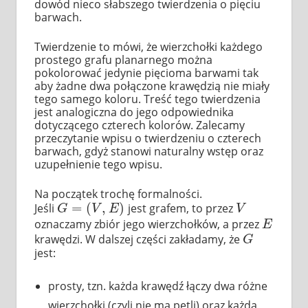
dowód nieco słabszego twierdzenia o pięciu
barwach.
Twierdzenie to mówi, że wierzchołki każdego
prostego grafu planarnego można
pokolorować jedynie pięcioma barwami tak
aby żadne dwa połączone krawędzią nie miały
tego samego koloru. Treść tego twierdzenia
jest analogiczna do jego odpowiednika
dotyczącego czterech kolorów. Zalecamy
przeczytanie wpisu o twierdzeniu o czterech
barwach, gdyż stanowi naturalny wstęp oraz
uzupełnienie tego wpisu.
Na początek trochę formalności.
=
(
,
)
Jeśli
jest grafem, to przez
G
=
(
V
,
E
)
V
G
V
E
V
oznaczamy zbiór jego wierzchołków, a przez
E
E
krawędzi. W dalszej części zakładamy, że
G
G
jest:
prosty, tzn. każda krawędź łączy dwa różne
wierzchołki (czyli nie ma pętli) oraz każdą