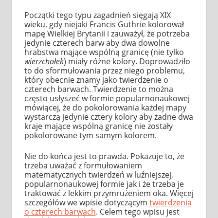
Początki tego typu zagadnień sięgają XIX
wieku, gdy niejaki Francis Guthrie kolorował
mapę Wielkiej Brytanii i zauważył, że potrzeba
jedynie czterech barw aby dwa dowolne
hrabstwa mąjące wspólną granicę (nie tylko
wierzchołek
) miały różne kolory. Doprowadziło
to do sformułowania przez niego problemu,
który obecnie znamy jako twierdzenie o
czterech barwach. Twierdzenie to można
często usłyszeć w formie popularnonaukowej
mówiącej, że do pokolorowania każdej mapy
wystarczą jedynie cztery kolory aby żadne dwa
kraje mające wspólną granicę nie zostały
pokolorowane tym samym kolorem.
Nie do końca jest to prawda. Pokazuje to, że
trzeba uważać z formułowaniem
matematycznych twierdzeń w luźniejszej,
popularnonaukowej formie jak i że trzeba je
traktować z lekkim przymrużeniem oka. Więcej
szczegółów we wpisie dotyczącym
twierdzenia
o czterech barwach
. Celem tego wpisu jest