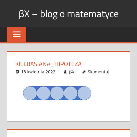
Skip
βX – blog o matematyce
to
content
KIELBASIANA_HIPOTEZA
18 kwietnia 2022
βX
Skomentuj