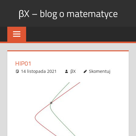
Skip
βX – blog o matematyce
to
content
HIP01
14 listopada 2021
βX
Skomentuj