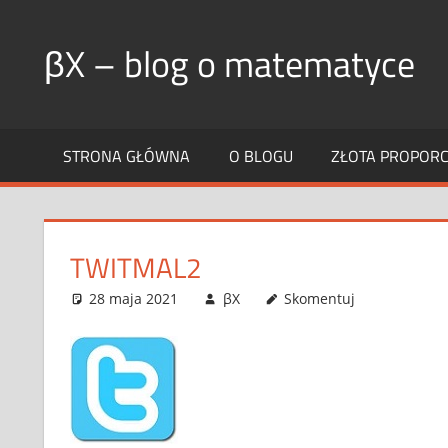
Skip
to
βX – blog o matematyce
content
STRONA GŁÓWNA
O BLOGU
ZŁOTA PROPORCJ
TWITMAL2
28 maja 2021
βX
Skomentuj