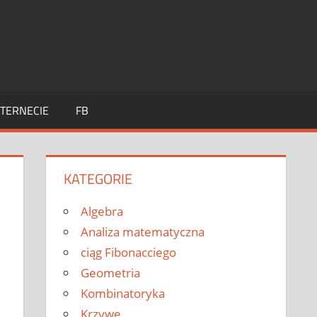
TERNECIE
FB
KATEGORIE
Algebra
Analiza matematyczna
ciąg Fibonacciego
Geometria
Kombinatoryka
Krzywe