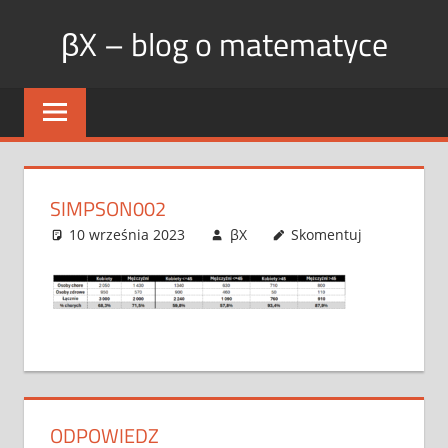
Skip
βX – blog o matematyce
to
content
SIMPSON002
10 września 2023
βX
Skomentuj
ODPOWIEDZ