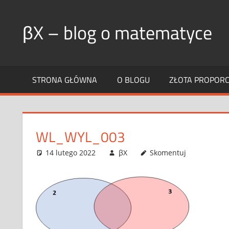
Skip
to
βX – blog o matematyce
content
STRONA GŁÓWNA
O BLOGU
ZŁOTA PROPORCJ
WL_WYL_003
14 lutego 2022
βX
Skomentuj