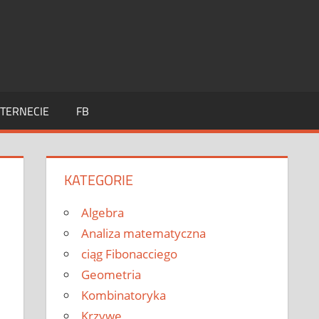
TERNECIE
FB
KATEGORIE
Algebra
Analiza matematyczna
ciąg Fibonacciego
Geometria
Kombinatoryka
Krzywe