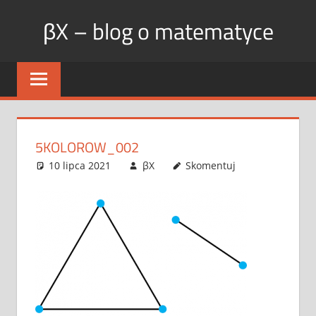
Skip
βX – blog o matematyce
to
content
5KOLOROW_002
10 lipca 2021
βX
Skomentuj