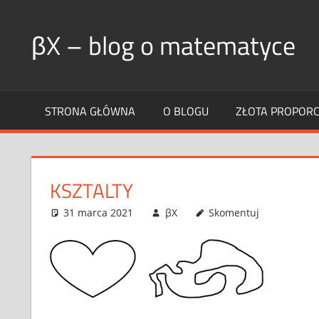
Skip
to
βX – blog o matematyce
content
STRONA GŁÓWNA
O BLOGU
ZŁOTA PROPORCJ
KSZTALTY
31 marca 2021
βX
Skomentuj