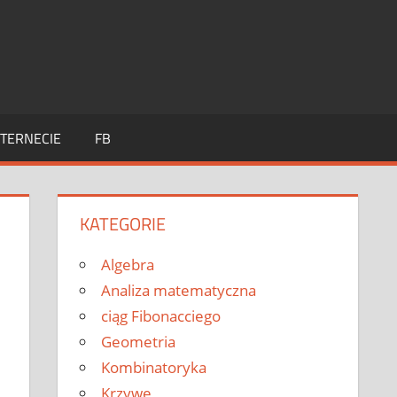
TERNECIE
FB
KATEGORIE
Algebra
Analiza matematyczna
ciąg Fibonacciego
Geometria
Kombinatoryka
Krzywe