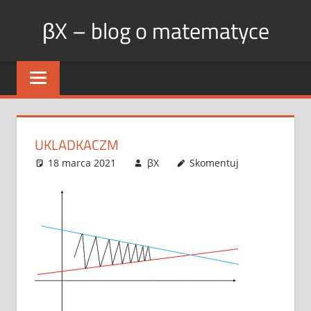
Skip
βX – blog o matematyce
to
content
UKLADKACZM
18 marca 2021
βX
Skomentuj